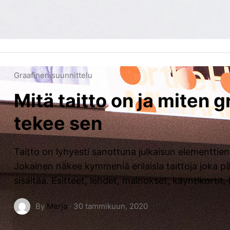
Graafinen suunnittelu
Mitä taitto on ja miten g
tekee sen
Taitto on lyhyesti sanottuna julkaisun elementtien
Jokainen näkee kymmeniä erilaisia taittoja joka pä
sisältää. Esitteet, lehdet, mainokset, käyntikortit, 
By
Merja
·
30 tammikuun, 2020