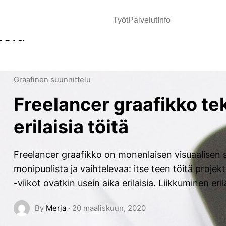
Työt
Palvelut
Info
telu
Graafinen suunnittelu
Freelancer graafikko te
erilaisia töitä
Freelancer graafikko on monenlaisen visuaalisen s
monipuolista ja vaihtelevaa: itse teen töitä projektil
-viikot ovatkin usein aika erilaisia. Liikkuminen eri
By
Merja
·
20 maaliskuun, 2020