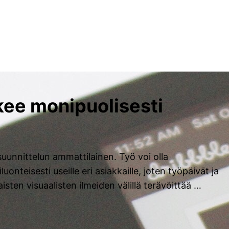
kee monipuolisesti
uunnittelun ammattilainen. Työ voi olla
uonteisesti useille eri asiakkaille, joten työpäivät ja
laisten visuaalisten ilmeiden välillä terävöittää …