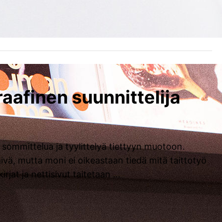
raafinen suunnittelija
 sommittelua ja tyylittelyä tiettyyn muotoon.
ivä, mutta moni ei oikeastaan tiedä mitä taittotyö
kirjat ja nettisivut taitetaan …